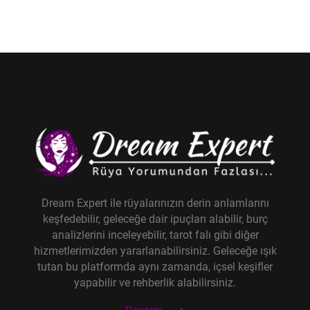
Dream Expert ile rüyalarınızın derin anlamlarını
keşfedebilir, geleceğe dair ipuçları alabilir, burç
analizlerini inceleyebilir, tarot falı gibi diğer
hizmetlerimizden yararlanabilirsiniz. Geleceğe ışık
tutan bu platformda aynı zamanda, içsel keşifler
yapabilir ve rehberlik alabilirsiniz.