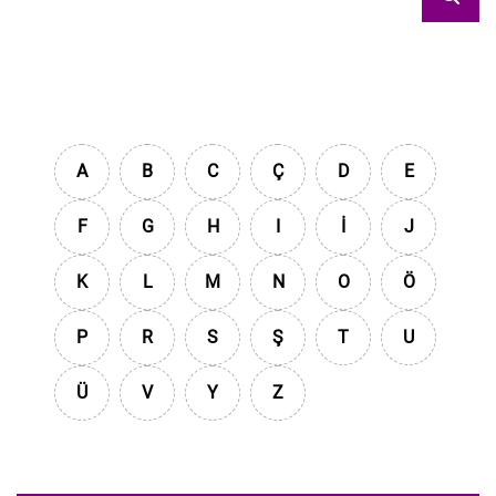
A
B
C
Ç
D
E
F
G
H
I
İ
J
K
L
M
N
O
Ö
P
R
S
Ş
T
U
Ü
V
Y
Z