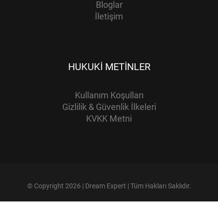
Bloglar
İletişim
HUKUKI METINLER
Kullanım Koşulları
Gizlilik & Güvenlik İlkeleri
KVKK Metni
© Copyright 2026 | Dream Expert | Tüm Hakları Saklıdır.