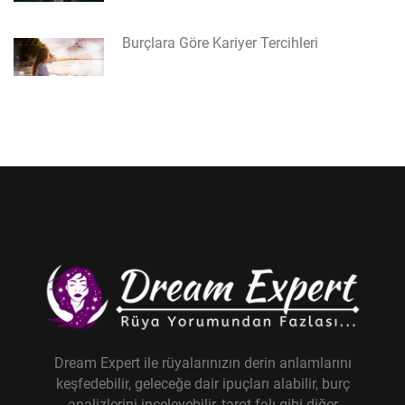
Burçlara Göre Kariyer Tercihleri
Dream Expert ile rüyalarınızın derin anlamlarını
keşfedebilir, geleceğe dair ipuçları alabilir, burç
analizlerini inceleyebilir, tarot falı gibi diğer