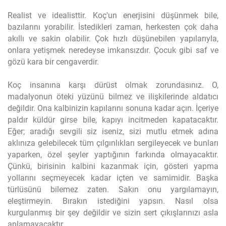
Realist ve idealisttir. Koç'un enerjisini düşünmek bile,
bazılarını yorabilir. İstedikleri zaman, herkesten çok daha
akıllı ve sakin olabilir. Çok hızlı düşünebilen yapılarıyla,
onlara yetişmek neredeyse imkansızdır. Çocuk gibi saf ve
gözü kara bir cengaverdir.
Koç insanına karşı dürüst olmak zorundasınız. O,
madalyonun öteki yüzünü bilmez ve ilişkilerinde aldatıcı
değildir. Ona kalbinizin kapılarını sonuna kadar açın. İçeriye
paldır küldür girse bile, kapıyı incitmeden kapatacaktır.
Eğer; aradığı sevgili siz iseniz, sizi mutlu etmek adına
aklınıza gelebilecek tüm çılgınlıkları sergileyecek ve bunları
yaparken, özel şeyler yaptığının farkında olmayacaktır.
Çünkü, birisinin kalbini kazanmak için, gösteri yapma
yollarını seçmeyecek kadar içten ve samimidir. Başka
türlüsünü bilemez zaten. Sakın onu yargılamayın,
eleştirmeyin. Bırakın istediğini yapsın. Nasıl olsa
kurgulanmış bir şey değildir ve sizin sert çıkışlarınızı asla
anlamayacaktır.