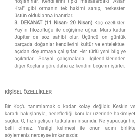
hoşlanırlar. Kendilerini tıpkı masallardaki "Aslan
Kral" gibi ormanın tek hakimi sanıp, herkesten
üstün olduklarına inanırlar.
3. DEKANAT (11 Nisan- 20 Nisan)
Koç özellikleri
Yay'ın filozofluğu ile değişime uğrar. Mars kadar
Jüpiter de söz sahibi olur. Üçüncü on günlük
parçada doğanlar kendilerini kültür ve entelektüel
açıdan doyurmaya çalışırlar. Her türlü yeni bilgiye
açıktırlar. Sosyal çalışmalarla ilgilendiklerinden
diğer Koçlar'a göre daha az kendini beğenmiştirler.
KİŞİSEL ÖZELLİKLER
Bir Koç'u tanımlamak o kadar kolay değildir. Keskin ve
kararlı bakışlarıyla, hedeflediği konular üzerinde hakimiyet
sağlar. O, hızlı gelişen tutkuların insanıdır. Ne yapacağı hiç
belli olmaz. Yenilgi kelimesi ile onun adını birlikte
söylemeniz nerdeyse imkansızdır.