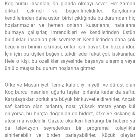
Koç burcu insanları, ön planda olmayı sever. Her zaman
dikkat çekmeli ve beğenilmelidirler. Karşılarına
kendilerinden daha üstün birisi çıktığında bu durumdan hiç
hoşlanmazlar ve hemen onların kusurlarını, hatalarını
bulmaya çalışırlar, imrendikleri ve kendilerinden üstün
buldukları insanları pek sevmezler. Kendilerinden daha çok
beğenilen birinin çıkması, onlar için büyük bir bozgundur.
İçin için bu kişileri beğenir, takdir eder fakat çok kıskanırlar.
Hele o kişi, bu özellikler sayesinde başarıya ulaşmış veya
ünlü olmuşsa bu durum hoşlarına gitmez.
Öfke ve Masumiyet Temiz kalpli, iyi niyetli ve dürüst olan
Koç burcu insanları, uğurlu taşları pırlanta kadar da saftır.
Karşılaştıkları zorluklara büyük bir kuvvetle direnirler. Ancak
saf karbon olan pırlanta, nasıl yüksek ateşte yanıp kül
oluyorsa, bu burçta doğanları da hiddet, öfke ve kıskançlık
ateşi mahvedebilir. Gazete okurken herhangi bir habere ya
da televizyon seyrederken bir programa kolaylıkla
sinirlenebilir ve birden parlayabilirler. Küçük olaylar