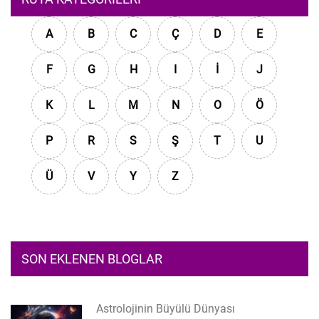
A
B
C
Ç
D
E
F
G
H
I
İ
J
K
L
M
N
O
Ö
P
R
S
Ş
T
U
Ü
V
Y
Z
SON EKLENEN BLOGLAR
Astrolojinin Büyülü Dünyası