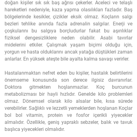
doğan kişiler sık sık baş ağrısı çekerler. Aceleci ve telaşlı
hareketleri nedeniyle, kaza yapma olasılıkları fazladır. Baş
bölgelerinde kesikler, çizikler eksik olmaz. Koçların salgı
bezleri tehlike anında fazla adrenalin salgılar. Enerji ve
çoşkularını bu salgıya borçludurlar fakat bu aşırılıklar
fiziksel dengesizliklere neden olabilir. Asabi tavırlar
midelerini etkiler. Çalışmak yaşam biçimi olduğu için,
yorgun ve hasta olduklarını ancak yatağa düştükleri zaman
anlarlar. En yüksek ateşte bile ayalta kalma savaşı verirler.
Hastalanmaktan nefret eden bu kişiler, hastalık belirtilerini
önemseme konusunda son derece ilgisiz davranırlar.
Doktora gitmekten hoşlanmazlar. Koç burcunun
metabolizması bir hayli hızlıdır. Genelde kilo problemleri
olmaz. Dönemsel olarak kilo alsalar bile, kısa sürede
verebilirler. Sağlıklı ve lezzetli yemeklerden hoşlanan Koçlar
bol bol vitamin, protein ve fosfor içerikli yiyecekler
almalıdır. Özellikle, geniş yapraklı sebzeler, balık ve tavuk
başlıca yiyecekleri olmalıdır.