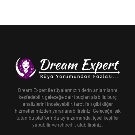
Dream Expert ile rüyalarınızın derin anlamlarını
keşfedebilir, geleceğe dair ipuçları alabilir, burç
analizlerini inceleyebilir, tarot falı gibi diğer
hizmetlerimizden yararlanabilirsiniz. Geleceğe ışık
tutan bu platformda aynı zamanda, içsel keşifler
yapabilir ve rehberlik alabilirsiniz.