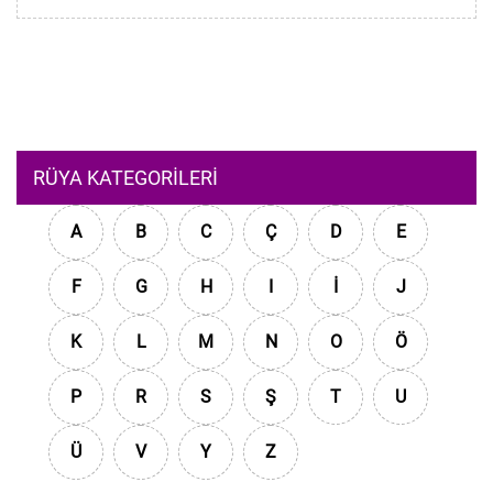
RÜYA KATEGORILERI
A
B
C
Ç
D
E
F
G
H
I
İ
J
K
L
M
N
O
Ö
P
R
S
Ş
T
U
Ü
V
Y
Z