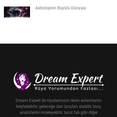
Astrolojinin Büyülü Dünyası
Dream Expert ile rüyalarınızın derin anlamlarını
keşfedebilir, geleceğe dair ipuçları alabilir, burç
analizlerini inceleyebilir, tarot falı gibi diğer