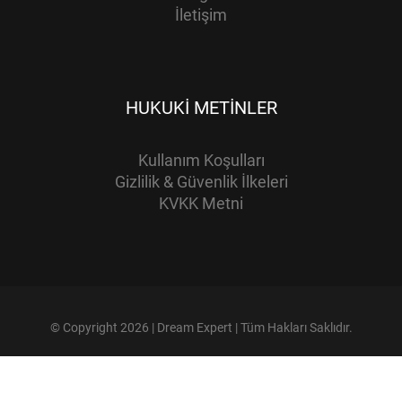
İletişim
HUKUKI METINLER
Kullanım Koşulları
Gizlilik & Güvenlik İlkeleri
KVKK Metni
© Copyright 2026 | Dream Expert | Tüm Hakları Saklıdır.