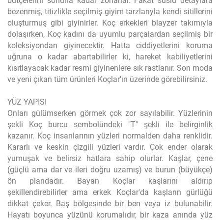
bütçelerini sonuna kadar zorlarlar. Fakat süslü detaylara
bezenmiş, titizlikle seçilmiş giyim tarzlarıyla kendi sitillerini
oluşturmuş gibi giyinirler. Koç erkekleri blayzer takımıyla
dolaşırken, Koç kadını da uyumlu parçalardan seçilmiş bir
koleksiyondan giyinecektir. Hatta ciddiyetlerini koruma
uğruna o kadar abartabilirler ki, hareket kabiliyetlerini
kısıtlayacak kadar resmi giyinenlere sık rastlanır. Son moda
ve yeni çıkan tüm ürünleri Koçlar'ın üzerinde görebilirsiniz.
YÜZ YAPISI
Onları gülümserken görmek çok zor sayılabilir. Yüzlerinin
şekli Koç burcu sembolündeki "T" şekli ile belirginlik
kazanır. Koç insanlarının yüzleri normalden daha renklidir.
Kararlı ve keskin çizgili yüzleri vardır. Çok ender olarak
yumuşak ve belirsiz hatlara sahip olurlar. Kaşlar, çene
(güçlü ama dar ve ileri doğru uzamış) ve burun (büyükçe)
ön plandadır. Bayan Koçlar kaşlarını aldırıp
şekillendirebilirler ama erkek Koçlar'da kaşların gürlüğü
dikkat çeker. Baş bölgesinde bir ben veya iz bulunabilir.
Hayatı boyunca yüzünü korumalıdır, bir kaza anında yüz