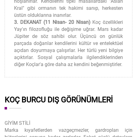
hoşlanırlar. Kendilerini tıpkı masallardaki "Aslan
Kral" gibi ormanın tek hakimi sanıp, herkesten
üstün olduklarına inanırlar.
3. DEKANAT (11 Nisan- 20 Nisan)
Koç özellikleri
Yay'ın filozofluğu ile değişime uğrar. Mars kadar
Jüpiter de söz sahibi olur. Üçüncü on günlük
parçada doğanlar kendilerini kültür ve entelektüel
açıdan doyurmaya çalışırlar. Her türlü yeni bilgiye
açıktırlar. Sosyal çalışmalarla ilgilendiklerinden
diğer Koçlar'a göre daha az kendini beğenmiştirler.
KOÇ BURCU DIŞ GÖRÜNÜMLERI
GİYİM STİLİ
Marka kıyafetlerden vazgeçmezler, gardropları için