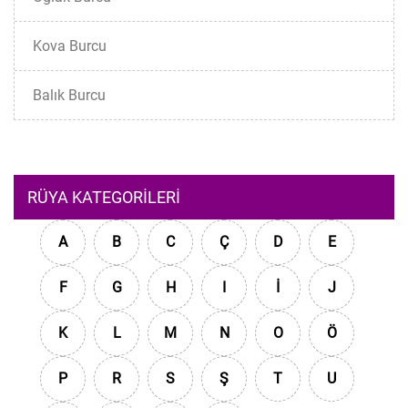
Kova Burcu
Balık Burcu
RÜYA KATEGORILERI
A
B
C
Ç
D
E
F
G
H
I
İ
J
K
L
M
N
O
Ö
P
R
S
Ş
T
U