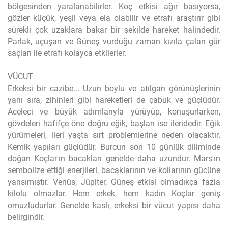
bölgesinden yaralanabilirler. Koç etkisi ağır basıyorsa,
gözler küçük, yeşil veya ela olabilir ve etrafı araştırır gibi
sürekli çok uzaklara bakar bir şekilde hareket halindedir.
Parlak, uçuşan ve Güneş vurduğu zaman kızıla çalan gür
saçları ile etrafı kolayca etkilerler.
VÜCUT
Erkeksi bir cazibe... Uzun boylu ve atılgan görünüşlerinin
yanı sıra, zihinleri gibi hareketleri de çabuk ve güçlüdür.
Aceleci ve büyük adımlarıyla yürüyüp, konuşurlarken,
gövdeleri hafifçe öne doğru eğik, başları ise ileridedir. Eğik
yürümeleri, ileri yaşta sırt problemlerine neden olacaktır.
Kemik yapıları güçlüdür. Burcun son 10 günlük diliminde
doğan Koçlar'ın bacakları genelde daha uzundur. Mars'ın
sembolize ettiği enerjileri, bacaklarının ve kollarının gücüne
yansımıştır. Venüs, Jüpiter, Güneş etkisi olmadıkça fazla
kilolu olmazlar. Hem erkek, hem kadın Koçlar geniş
omuzludurlar. Genelde kaslı, erkeksi bir vücut yapısı daha
belirgindir.