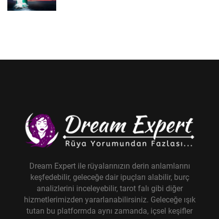
Dream Expert ile rüyalarınızın derin anlamlarını
keşfedebilir, geleceğe dair ipuçları alabilir, burç
analizlerini inceleyebilir, tarot falı gibi diğer
hizmetlerimizden yararlanabilirsiniz. Geleceğe ışık
tutan bu platformda aynı zamanda, içsel keşifler