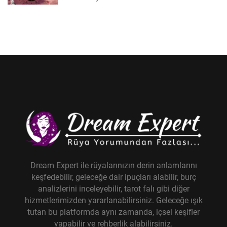
Dream Expert ile rüyalarınızın derin anlamlarını
keşfedebilir, geleceğe dair ipuçları alabilir, burç
analizlerini inceleyebilir, tarot falı gibi diğer
hizmetlerimizden yararlanabilirsiniz. Geleceğe ışık
tutan bu platformda aynı zamanda, içsel keşifler
yapabilir ve rehberlik alabilirsiniz.