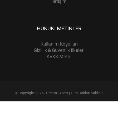
İletişim
HUKUKI METINLER
Kullanım Koşulları
Gizlilik & Güvenlik İlkeleri
KVKK Metni
© Copyright 2026 | Dream Expert | Tüm Hakları Saklıdır.