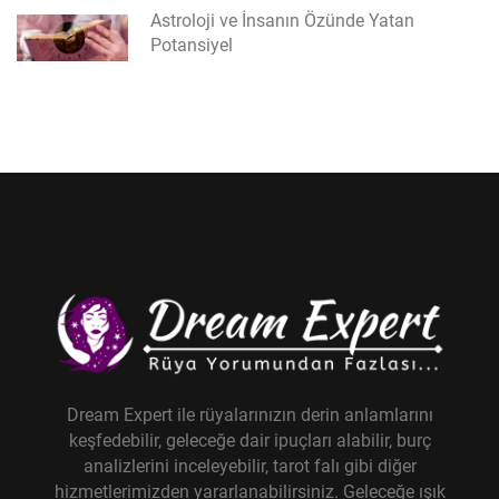
Astroloji ve İnsanın Özünde Yatan
Potansiyel
Dream Expert ile rüyalarınızın derin anlamlarını
keşfedebilir, geleceğe dair ipuçları alabilir, burç
analizlerini inceleyebilir, tarot falı gibi diğer
hizmetlerimizden yararlanabilirsiniz. Geleceğe ışık