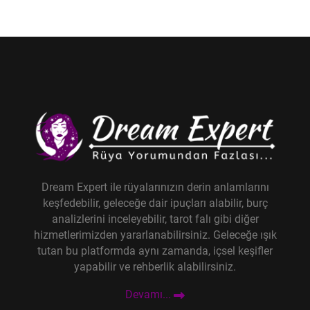
Dream Expert ile rüyalarınızın derin anlamlarını
keşfedebilir, geleceğe dair ipuçları alabilir, burç
analizlerini inceleyebilir, tarot falı gibi diğer
hizmetlerimizden yararlanabilirsiniz. Geleceğe ışık
tutan bu platformda aynı zamanda, içsel keşifler
yapabilir ve rehberlik alabilirsiniz.
Devamı...