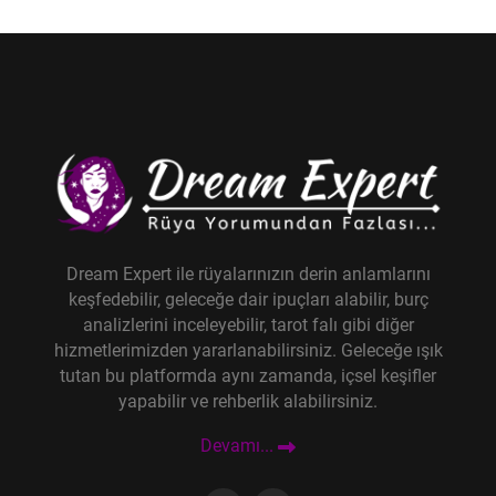
Dream Expert ile rüyalarınızın derin anlamlarını
keşfedebilir, geleceğe dair ipuçları alabilir, burç
analizlerini inceleyebilir, tarot falı gibi diğer
hizmetlerimizden yararlanabilirsiniz. Geleceğe ışık
tutan bu platformda aynı zamanda, içsel keşifler
yapabilir ve rehberlik alabilirsiniz.
Devamı...