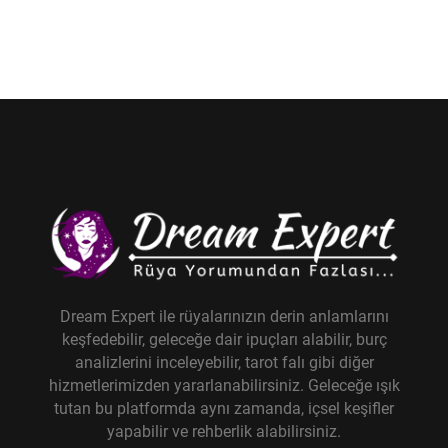
Dream Expert ile rüyalarınızın derin anlamlarını
keşfedebilir, geleceğe dair ipuçları alabilir, burç
analizlerini inceleyebilir, tarot falı gibi diğer
hizmetlerimizden yararlanabilirsiniz. Geleceğe ışık
tutan bu platformda aynı zamanda, içsel keşifler
yapabilir ve rehberlik alabilirsiniz.