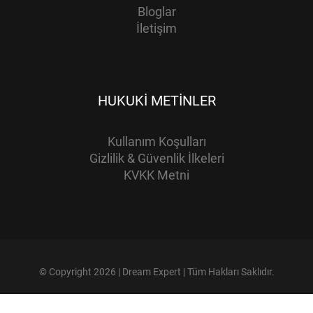
Bloglar
İletişim
HUKUKI METINLER
Kullanım Koşulları
Gizlilik & Güvenlik İlkeleri
KVKK Metni
© Copyright 2026 | Dream Expert | Tüm Hakları Saklıdır.