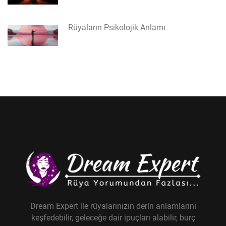
Rüyaların Psikolojik Anlamı
Dream Expert ile rüyalarınızın derin anlamlarını
keşfedebilir, geleceğe dair ipuçları alabilir, burç