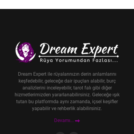
Dream Expert ile rüyalarınızın derin anlamlarını
keşfedebilir, geleceğe dair ipuçları alabilir, burç
analizlerini inceleyebilir, tarot falı gibi diğer
hizmetlerimizden yararlanabilirsiniz. Geleceğe ışık
tutan bu platformda aynı zamanda, içsel keşifler
yapabilir ve rehberlik alabilirsiniz.
Devamı...