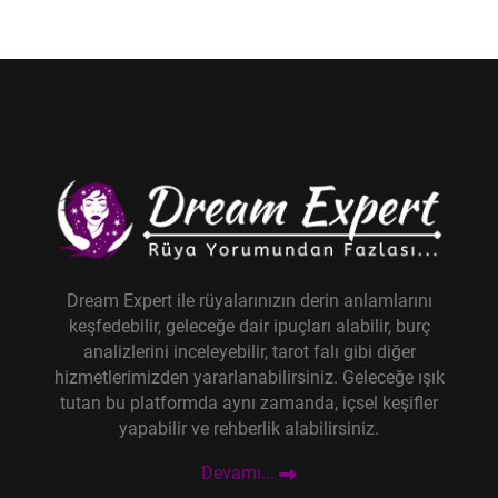
Dream Expert ile rüyalarınızın derin anlamlarını
keşfedebilir, geleceğe dair ipuçları alabilir, burç
analizlerini inceleyebilir, tarot falı gibi diğer
hizmetlerimizden yararlanabilirsiniz. Geleceğe ışık
tutan bu platformda aynı zamanda, içsel keşifler
yapabilir ve rehberlik alabilirsiniz.
Devamı...