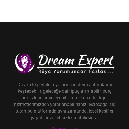
Dream Expert ile rüyalarınızın derin anlamlarını
keşfedebilir, geleceğe dair ipuçları alabilir, burç
analizlerini inceleyebilir, tarot falı gibi diğer
hizmetlerimizden yararlanabilirsiniz. Geleceğe ışık
tutan bu platformda aynı zamanda, içsel keşifler
yapabilir ve rehberlik alabilirsiniz.