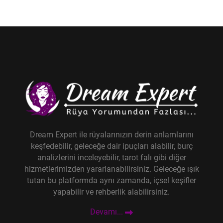
Dream Expert ile rüyalarınızın derin anlamlarını
keşfedebilir, geleceğe dair ipuçları alabilir, burç
analizlerini inceleyebilir, tarot falı gibi diğer
hizmetlerimizden yararlanabilirsiniz. Geleceğe ışık
tutan bu platformda aynı zamanda, içsel keşifler
yapabilir ve rehberlik alabilirsiniz.
Devamı...