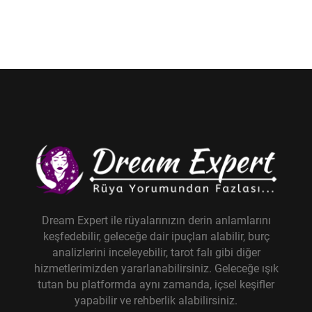
Dream Expert ile rüyalarınızın derin anlamlarını
keşfedebilir, geleceğe dair ipuçları alabilir, burç
analizlerini inceleyebilir, tarot falı gibi diğer
hizmetlerimizden yararlanabilirsiniz. Geleceğe ışık
tutan bu platformda aynı zamanda, içsel keşifler
yapabilir ve rehberlik alabilirsiniz.