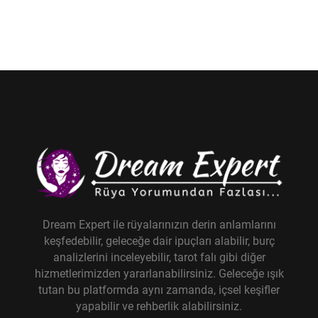
Dream Expert ile rüyalarınızın derin anlamlarını
keşfedebilir, geleceğe dair ipuçları alabilir, burç
analizlerini inceleyebilir, tarot falı gibi diğer
hizmetlerimizden yararlanabilirsiniz. Geleceğe ışık
tutan bu platformda aynı zamanda, içsel keşifler
yapabilir ve rehberlik alabilirsiniz.