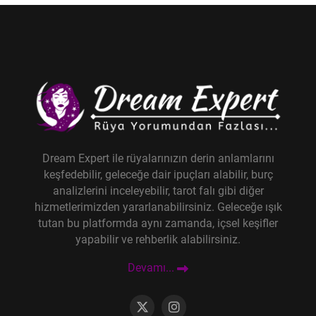
Dream Expert ile rüyalarınızın derin anlamlarını
keşfedebilir, geleceğe dair ipuçları alabilir, burç
analizlerini inceleyebilir, tarot falı gibi diğer
hizmetlerimizden yararlanabilirsiniz. Geleceğe ışık
tutan bu platformda aynı zamanda, içsel keşifler
yapabilir ve rehberlik alabilirsiniz.
Devamı...