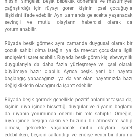
hissini simgeler. Beşik bebeklik dönemini ve masumiyeti
çağrıştırdığı için rüyayı gören kişinin içsel çocuğuyla
ilişkisini ifade edebilir. Aynı zamanda gelecekte yaşanacak
sevinçli ve mutlu olayların habercisi olarak da
yorumlanabilir.
Rüyada beşik görmek aynı zamanda duygusal olarak bir
çocuk sahibi olma isteğini ya da mevcut çocuklarla ilgili
endişeleri işaret edebilir. Rüyada beşik gören kişi ebeveynlik
duygularıyla da daha fazla yüzleşmeye ve içsel olarak
büyümeye hazır olabilir. Ayrıca beşik, yeni bir hayata
başlangıç yapacağınızı ya da var olan hayatınızda bazı
değişikliklerin olacağını da işaret edebilir.
Rüyada beşik görmek genellikle pozitif anlamlar taşısa da,
kişinin rüya içinde hissettiği duygular ve rüyanın bağlamı
da rüyanın yorumunda önemli bir role sahiptir. Örneğin,
rüya içinde beşiğin sakin ve huzurlu bir atmosfere sahip
olması, gelecekte yaşanacak mutlu olaylara işaret
edebilirken, beşiğin sallandığı ve endişe verici bir durumu