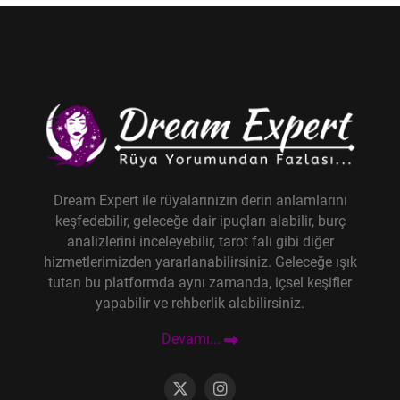
Dream Expert ile rüyalarınızın derin anlamlarını
keşfedebilir, geleceğe dair ipuçları alabilir, burç
analizlerini inceleyebilir, tarot falı gibi diğer
hizmetlerimizden yararlanabilirsiniz. Geleceğe ışık
tutan bu platformda aynı zamanda, içsel keşifler
yapabilir ve rehberlik alabilirsiniz.
Devamı...