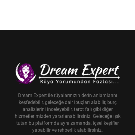
Dream Expert ile rüyalarınızın derin anlamlarını
keşfedebilir, geleceğe dair ipuçları alabilir, burç
analizlerini inceleyebilir, tarot falı gibi diğer
hizmetlerimizden yararlanabilirsiniz. Geleceğe ışık
tutan bu platformda aynı zamanda, içsel keşifler
yapabilir ve rehberlik alabilirsiniz.