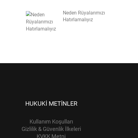
Neden Rüyalarımızı
Hatırlamalıyız
HUKUKI METINLER
Kullanım Koşulları
Gizlilik & Güvenlik İlkeleri
KVKK Metni