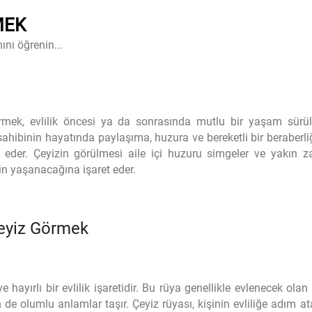
MEK
ını öğrenin...
mek, evlilik öncesi ya da sonrasında mutlu bir yaşam sürül
 sahibinin hayatında paylaşıma, huzura ve bereketli bir beraberl
t eder. Çeyizin görülmesi aile içi huzuru simgeler ve yakın
in yaşanacağına işaret eder.
Çeyiz Görmek
hayırlı bir evlilik işaretidir. Bu rüya genellikle evlenecek olan k
in de olumlu anlamlar taşır. Çeyiz rüyası, kişinin evliliğe adım a