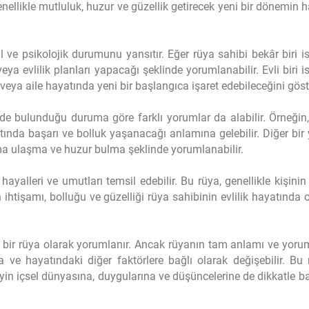
nellikle mutluluk, huzur ve güzellik getirecek yeni bir dönemin h
 ve psikolojik durumunu yansıtır. Eğer rüya sahibi bekâr biri is
a evlilik planları yapacağı şeklinde yorumlanabilir. Evli biri is
ya aile hayatında yeni bir başlangıca işaret edebileceğini göste
 bulunduğu duruma göre farklı yorumlar da alabilir. Örneğin, 
ında başarı ve bolluk yaşanacağı anlamına gelebilir. Diğer bir
a ulaşma ve huzur bulma şeklinde yorumlanabilir.
 hayalleri ve umutları temsil edebilir. Bu rüya, genellikle kişinin 
in ihtişamı, bolluğu ve güzelliği rüya sahibinin evlilik hayatında 
ı bir rüya olarak yorumlanır. Ancak rüyanın tam anlamı ve yoru
ve hayatındaki diğer faktörlere bağlı olarak değişebilir. Bu
eyin içsel dünyasına, duygularına ve düşüncelerine de dikkatle b