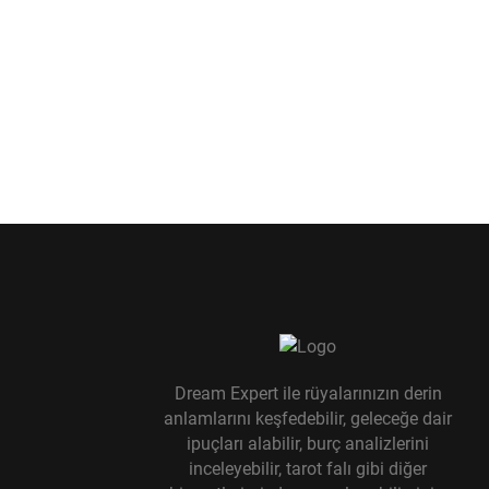
Dream Expert ile rüyalarınızın derin
anlamlarını keşfedebilir, geleceğe dair
ipuçları alabilir, burç analizlerini
inceleyebilir, tarot falı gibi diğer