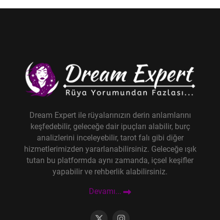
Dream Expert ile rüyalarınızın derin anlamlarını
keşfedebilir, geleceğe dair ipuçları alabilir, burç
analizlerini inceleyebilir, tarot falı gibi diğer
hizmetlerimizden yararlanabilirsiniz. Geleceğe ışık
tutan bu platformda aynı zamanda, içsel keşifler
yapabilir ve rehberlik alabilirsiniz.
Devamı...