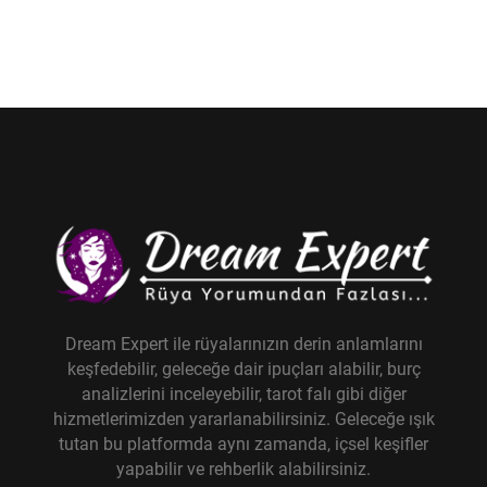
Dream Expert ile rüyalarınızın derin anlamlarını
keşfedebilir, geleceğe dair ipuçları alabilir, burç
analizlerini inceleyebilir, tarot falı gibi diğer
hizmetlerimizden yararlanabilirsiniz. Geleceğe ışık
tutan bu platformda aynı zamanda, içsel keşifler
yapabilir ve rehberlik alabilirsiniz.