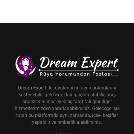
Dream Expert ile rüyalarınızın derin anlamlarını
keşfedebilir, geleceğe dair ipuçları alabilir, burç
analizlerini inceleyebilir, tarot falı gibi diğer
hizmetlerimizden yararlanabilirsiniz. Geleceğe ışık
tutan bu platformda aynı zamanda, içsel keşifler
yapabilir ve rehberlik alabilirsiniz.