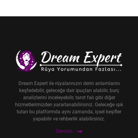
Dream Expert ile rüyalarınızın derin anlamlarını
keşfedebilir, geleceğe dair ipuçları alabilir, burç
analizlerini inceleyebilir, tarot falı gibi diğer
hizmetlerimizden yararlanabilirsiniz. Geleceğe ışık
tutan bu platformda aynı zamanda, içsel keşifler
yapabilir ve rehberlik alabilirsiniz.
Devamı...