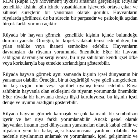
REM (Rapid Eye Movement) uykusu sırasında gerçekleşir. Rüyalar
genellikle kişinin gün içinde yaşadıklarını işleyerek ortaya çıkar ve
zihinsel süreçlerin bir yansıması olarak görülür. Hayvanların
rüyalarda görülmesi de bu sürecin bir parçasıdır ve psikolojik açıdan
birçok farklı yoruma açıktır.
Rüyada bir hayvan görmek, genellikle kişinin içinde bulunduğu
durumu yansıtır. Örneğin, bir köpek sadakati temsil edebilirken, bir
yılan tehlike veya ihaneti sembolize edebilir. Hayvanların
davranışları da rüyanın yorumunda önemlidir. Eğer bir hayvan
saldırgan davranışlar sergiliyorsa, bu rüya sahibinin kendi içsel öfke
veya korkularıyla baş etmekte zorlandığını gösterebilir.
Rüyada hayvan görmek aynı zamanda kişinin içsel dünyasının bir
yansıması olabilir. Örneğin, bir at özgürlüğü veya gücü simgelerken,
bir kuş özgür ruhu veya spiritüel uyanışı temsil edebilir. Rüya
sahibinin hayvanla olan etkileşimi de rüyanın yorumunda önemlidir.
Eğer rüyada bir hayvanla dostça ilişki kuruluyorsa, bu kişinin içsel
denge ve uyumu aradığını gösterebilir.
Rüyada hayvan görmek karmaşık ve çok katmanlı bir sembolizm
içerir ve her rüya farklı yorumlanabilir. Ancak genel olarak
hayvanlar, insanın içsel dünyasının yansımaları olarak kabul edilir ve
rüyaların yeni bir bakış açısı kazanmasına yardımcı olabilir. Bu
nedenle rüyalarımızı anlamak ve yorumlamak, içsel gelişimimiz ve