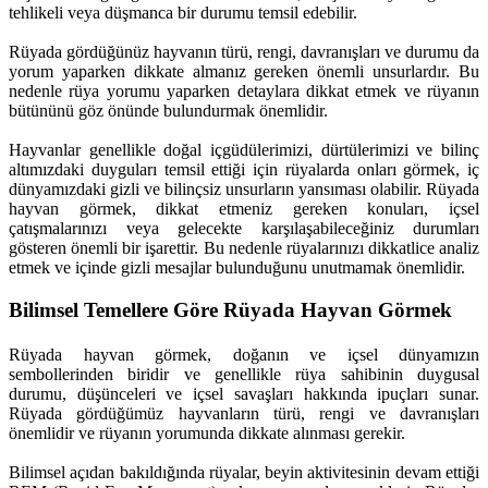
tehlikeli veya düşmanca bir durumu temsil edebilir.
Rüyada gördüğünüz hayvanın türü, rengi, davranışları ve durumu da
yorum yaparken dikkate almanız gereken önemli unsurlardır. Bu
nedenle rüya yorumu yaparken detaylara dikkat etmek ve rüyanın
bütününü göz önünde bulundurmak önemlidir.
Hayvanlar genellikle doğal içgüdülerimizi, dürtülerimizi ve bilinç
altımızdaki duyguları temsil ettiği için rüyalarda onları görmek, iç
dünyamızdaki gizli ve bilinçsiz unsurların yansıması olabilir. Rüyada
hayvan görmek, dikkat etmeniz gereken konuları, içsel
çatışmalarınızı veya gelecekte karşılaşabileceğiniz durumları
gösteren önemli bir işarettir. Bu nedenle rüyalarınızı dikkatlice analiz
etmek ve içinde gizli mesajlar bulunduğunu unutmamak önemlidir.
Bilimsel Temellere Göre Rüyada Hayvan Görmek
Rüyada hayvan görmek, doğanın ve içsel dünyamızın
sembollerinden biridir ve genellikle rüya sahibinin duygusal
durumu, düşünceleri ve içsel savaşları hakkında ipuçları sunar.
Rüyada gördüğümüz hayvanların türü, rengi ve davranışları
önemlidir ve rüyanın yorumunda dikkate alınması gerekir.
Bilimsel açıdan bakıldığında rüyalar, beyin aktivitesinin devam ettiği