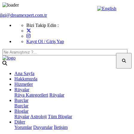
ilgi@dreamexpert.com.tr
Bizi Takip Edin :
Kayıt Ol / Giriş Yap
Ana Sayfa
Hakkımızda
Hizmetler
Rüyalar
Rüya Kategorileri
Rüyalar
Burçlar
Burçlar
Bloglar
Rüyalar
Astroloji
Tüm Bloglar
Diğer
Yorumlar
Duyurular
İletişim