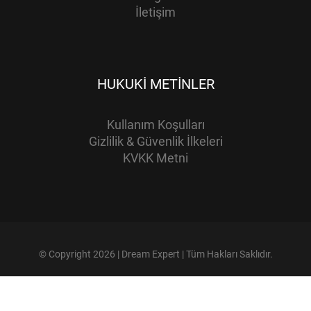
İletişim
HUKUKI METINLER
Kullanım Koşulları
Gizlilik & Güvenlik İlkeleri
KVKK Metni
© Copyright 2026 | Dream Expert | Tüm Hakları Saklıdır.