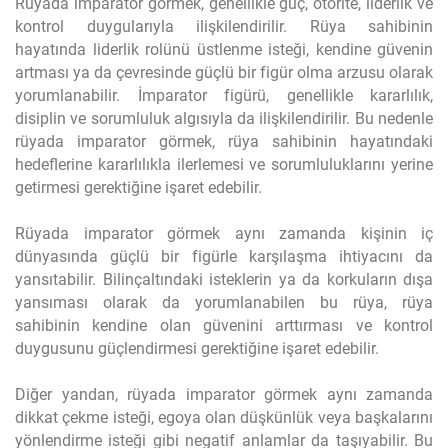
Rüyada imparator görmek, genellikle güç, otorite, liderlik ve
kontrol duygularıyla ilişkilendirilir. Rüya sahibinin
hayatında liderlik rolünü üstlenme isteği, kendine güvenin
artması ya da çevresinde güçlü bir figür olma arzusu olarak
yorumlanabilir. İmparator figürü, genellikle kararlılık,
disiplin ve sorumluluk algısıyla da ilişkilendirilir. Bu nedenle
rüyada imparator görmek, rüya sahibinin hayatındaki
hedeflerine kararlılıkla ilerlemesi ve sorumluluklarını yerine
getirmesi gerektiğine işaret edebilir.
Rüyada imparator görmek aynı zamanda kişinin iç
dünyasında güçlü bir figürle karşılaşma ihtiyacını da
yansıtabilir. Bilinçaltındaki isteklerin ya da korkuların dışa
yansıması olarak da yorumlanabilen bu rüya, rüya
sahibinin kendine olan güvenini arttırması ve kontrol
duygusunu güçlendirmesi gerektiğine işaret edebilir.
Diğer yandan, rüyada imparator görmek aynı zamanda
dikkat çekme isteği, egoya olan düşkünlük veya başkalarını
yönlendirme isteği gibi negatif anlamlar da taşıyabilir. Bu