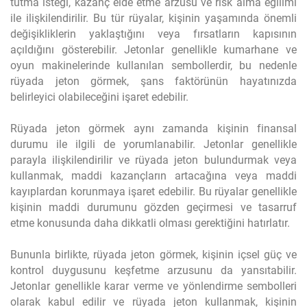
tutma isteği, kazanç elde etme arzusu ve risk alma eğilimi
ile ilişkilendirilir. Bu tür rüyalar, kişinin yaşamında önemli
değişikliklerin yaklaştığını veya fırsatların kapısının
açıldığını gösterebilir. Jetonlar genellikle kumarhane ve
oyun makinelerinde kullanılan sembollerdir, bu nedenle
rüyada jeton görmek, şans faktörünün hayatınızda
belirleyici olabileceğini işaret edebilir.
Rüyada jeton görmek aynı zamanda kişinin finansal
durumu ile ilgili de yorumlanabilir. Jetonlar genellikle
parayla ilişkilendirilir ve rüyada jeton bulundurmak veya
kullanmak, maddi kazançların artacağına veya maddi
kayıplardan korunmaya işaret edebilir. Bu rüyalar genellikle
kişinin maddi durumunu gözden geçirmesi ve tasarruf
etme konusunda daha dikkatli olması gerektiğini hatırlatır.
Bununla birlikte, rüyada jeton görmek, kişinin içsel güç ve
kontrol duygusunu keşfetme arzusunu da yansıtabilir.
Jetonlar genellikle karar verme ve yönlendirme sembolleri
olarak kabul edilir ve rüyada jeton kullanmak, kişinin