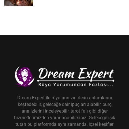
Dream Expert ile rüyalarınızın derin anlamlarını
keşfedebilir, geleceğe dair ipuçları alabilir, burç
analizlerini inceleyebilir, tarot falı gibi diğer
hizmetlerimizden yararlanabilirsiniz. Geleceğe ışık
tutan bu platformda aynı zamanda, içsel keşifler