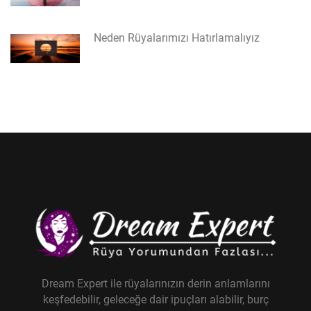
Neden Rüyalarımızı Hatırlamalıyız
Dream Expert ile rüyalarınızın derin anlamlarını
keşfedebilir, geleceğe dair ipuçları alabilir, burç