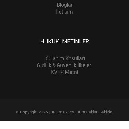
Bloglar
İletişim
HUKUKI METINLER
Kullanım Koşulları
Gizlilik & Güvenlik İlkeleri
KVKK Metni
© Copyright 2026 | Dream Expert | Tüm Hakları Saklıdır.