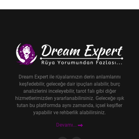
Dream Expert ile rüyalarınızın derin anlamlarını
keşfedebilir, geleceğe dair ipuçları alabilir, burç
analizlerini inceleyebilir, tarot falı gibi diğer
hizmetlerimizden yararlanabilirsiniz. Geleceğe ışık
tutan bu platformda aynı zamanda, içsel keşifler
yapabilir ve rehberlik alabilirsiniz.
Devamı...