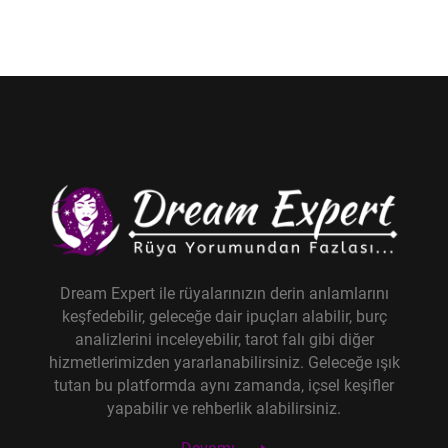
Dream Expert ile rüyalarınızın derin anlamlarını
keşfedebilir, geleceğe dair ipuçları alabilir, burç
analizlerini inceleyebilir, tarot falı gibi diğer
hizmetlerimizden yararlanabilirsiniz. Geleceğe ışık
tutan bu platformda aynı zamanda, içsel keşifler
yapabilir ve rehberlik alabilirsiniz.