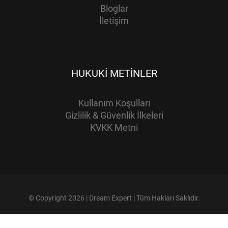
Bloglar
İletişim
HUKUKI METINLER
Kullanım Koşulları
Gizlilik & Güvenlik İlkeleri
KVKK Metni
© Copyright 2026 | Dream Expert | Tüm Hakları Saklıdır.