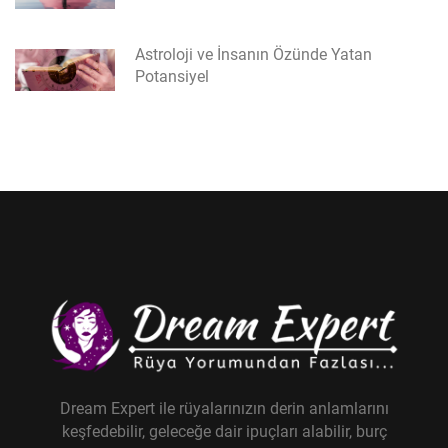
Astroloji ve İnsanın Özünde Yatan
Potansiyel
Dream Expert ile rüyalarınızın derin anlamlarını
keşfedebilir, geleceğe dair ipuçları alabilir, burç