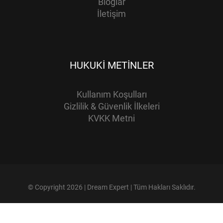
Bloglar
İletişim
HUKUKI METINLER
Kullanım Koşulları
Gizlilik & Güvenlik İlkeleri
KVKK Metni
© Copyright 2026 | Dream Expert | Tüm Hakları Saklıdır.