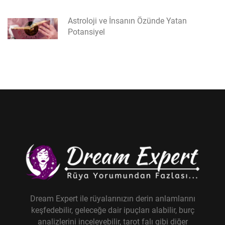
Astroloji ve İnsanın Özünde Yatan
Potansiyel
Dream Expert ile rüyalarınızın derin anlamlarını
keşfedebilir, geleceğe dair ipuçları alabilir, burç
analizlerini inceleyebilir, tarot falı gibi diğer