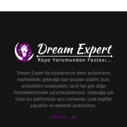
Dream Expert ile rüyalarınızın derin anlamlarını
keşfedebilir, geleceğe dair ipuçları alabilir, burç
analizlerini inceleyebilir, tarot falı gibi diğer
hizmetlerimizden yararlanabilirsiniz. Geleceğe ışık
tutan bu platformda aynı zamanda, içsel keşifler
yapabilir ve rehberlik alabilirsiniz.
Devamı...