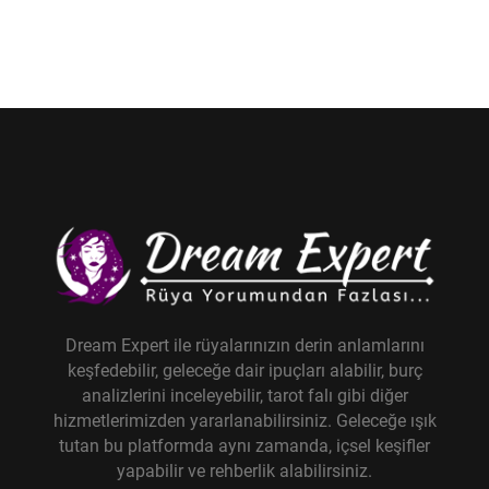
Dream Expert ile rüyalarınızın derin anlamlarını
keşfedebilir, geleceğe dair ipuçları alabilir, burç
analizlerini inceleyebilir, tarot falı gibi diğer
hizmetlerimizden yararlanabilirsiniz. Geleceğe ışık
tutan bu platformda aynı zamanda, içsel keşifler
yapabilir ve rehberlik alabilirsiniz.