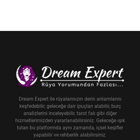
Dream Expert ile rüyalarınızın derin anlamlarını
keşfedebilir, geleceğe dair ipuçları alabilir, burç
analizlerini inceleyebilir, tarot falı gibi diğer
hizmetlerimizden yararlanabilirsiniz. Geleceğe ışık
tutan bu platformda aynı zamanda, içsel keşifler
yapabilir ve rehberlik alabilirsiniz.