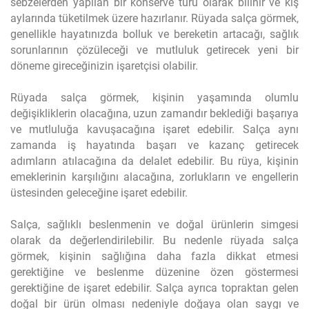
sebzelerden yapılan bir konserve türü olarak bilinir ve kış
aylarında tüketilmek üzere hazırlanır. Rüyada salça görmek,
genellikle hayatınızda bolluk ve bereketin artacağı, sağlık
sorunlarının çözüleceği ve mutluluk getirecek yeni bir
döneme gireceğinizin işaretçisi olabilir.
Rüyada salça görmek, kişinin yaşamında olumlu
değişikliklerin olacağına, uzun zamandır beklediği başarıya
ve mutluluğa kavuşacağına işaret edebilir. Salça aynı
zamanda iş hayatında başarı ve kazanç getirecek
adımların atılacağına da delalet edebilir. Bu rüya, kişinin
emeklerinin karşılığını alacağına, zorlukların ve engellerin
üstesinden geleceğine işaret edebilir.
Salça, sağlıklı beslenmenin ve doğal ürünlerin simgesi
olarak da değerlendirilebilir. Bu nedenle rüyada salça
görmek, kişinin sağlığına daha fazla dikkat etmesi
gerektiğine ve beslenme düzenine özen göstermesi
gerektiğine de işaret edebilir. Salça ayrıca topraktan gelen
doğal bir ürün olması nedeniyle doğaya olan saygı ve