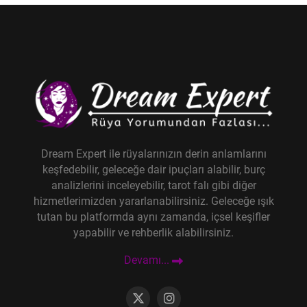
Dream Expert ile rüyalarınızın derin anlamlarını
keşfedebilir, geleceğe dair ipuçları alabilir, burç
analizlerini inceleyebilir, tarot falı gibi diğer
hizmetlerimizden yararlanabilirsiniz. Geleceğe ışık
tutan bu platformda aynı zamanda, içsel keşifler
yapabilir ve rehberlik alabilirsiniz.
Devamı...