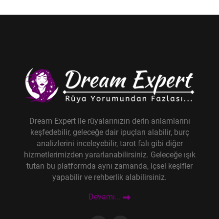
Dream Expert ile rüyalarınızın derin anlamlarını
keşfedebilir, geleceğe dair ipuçları alabilir, burç
analizlerini inceleyebilir, tarot falı gibi diğer
hizmetlerimizden yararlanabilirsiniz. Geleceğe ışık
tutan bu platformda aynı zamanda, içsel keşifler
yapabilir ve rehberlik alabilirsiniz.
Devamı...