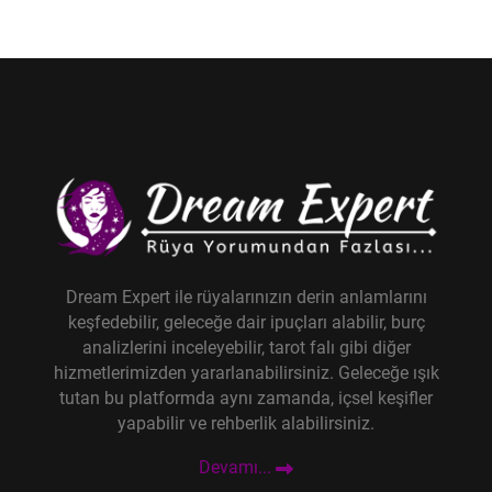
Dream Expert ile rüyalarınızın derin anlamlarını
keşfedebilir, geleceğe dair ipuçları alabilir, burç
analizlerini inceleyebilir, tarot falı gibi diğer
hizmetlerimizden yararlanabilirsiniz. Geleceğe ışık
tutan bu platformda aynı zamanda, içsel keşifler
yapabilir ve rehberlik alabilirsiniz.
Devamı...