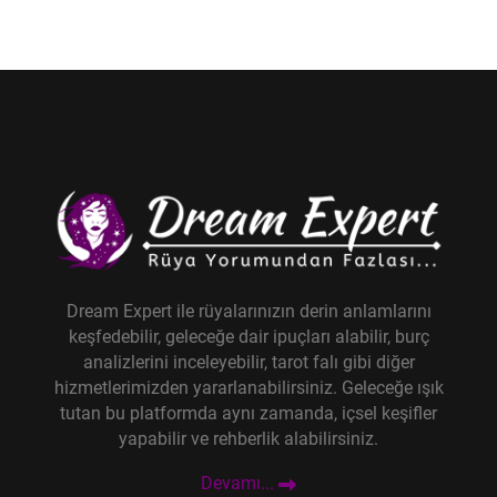
Dream Expert ile rüyalarınızın derin anlamlarını
keşfedebilir, geleceğe dair ipuçları alabilir, burç
analizlerini inceleyebilir, tarot falı gibi diğer
hizmetlerimizden yararlanabilirsiniz. Geleceğe ışık
tutan bu platformda aynı zamanda, içsel keşifler
yapabilir ve rehberlik alabilirsiniz.
Devamı...