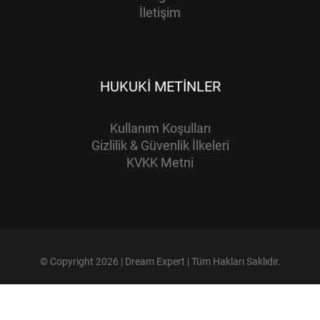
İletişim
HUKUKI METINLER
Kullanım Koşulları
Gizlilik & Güvenlik İlkeleri
KVKK Metni
© Copyright 2026 | Dream Expert | Tüm Hakları Saklıdır.