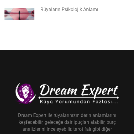
Rüyaların Psikolojik Anlamı
Dream Expert ile rüyalarınızın derin anlamlarını
keşfedebilir, geleceğe dair ipuçları alabilir, burç
analizlerini inceleyebilir, tarot falı gibi diğer