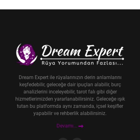
Dream Expert ile rüyalarınızın derin anlamlarını
keşfedebilir, geleceğe dair ipuçları alabilir, burç
analizlerini inceleyebilir, tarot falı gibi diğer
hizmetlerimizden yararlanabilirsiniz. Geleceğe ışık
tutan bu platformda aynı zamanda, içsel keşifler
yapabilir ve rehberlik alabilirsiniz.
Devamı...