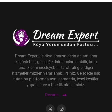
Dream Expert ile rüyalarınızın derin anlamlarını
keşfedebilir, geleceğe dair ipuçları alabilir, burç
analizlerini inceleyebilir, tarot falı gibi diğer
hizmetlerimizden yararlanabilirsiniz. Geleceğe ışık
tutan bu platformda aynı zamanda, içsel keşifler
yapabilir ve rehberlik alabilirsiniz.
Devamı...