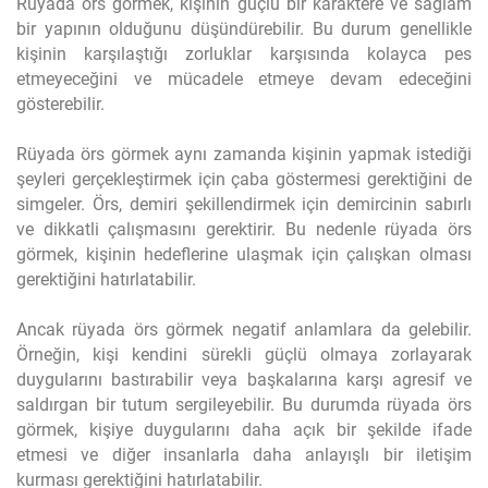
Rüyada örs görmek, kişinin güçlü bir karaktere ve sağlam
bir yapının olduğunu düşündürebilir. Bu durum genellikle
kişinin karşılaştığı zorluklar karşısında kolayca pes
etmeyeceğini ve mücadele etmeye devam edeceğini
gösterebilir.
Rüyada örs görmek aynı zamanda kişinin yapmak istediği
şeyleri gerçekleştirmek için çaba göstermesi gerektiğini de
simgeler. Örs, demiri şekillendirmek için demircinin sabırlı
ve dikkatli çalışmasını gerektirir. Bu nedenle rüyada örs
görmek, kişinin hedeflerine ulaşmak için çalışkan olması
gerektiğini hatırlatabilir.
Ancak rüyada örs görmek negatif anlamlara da gelebilir.
Örneğin, kişi kendini sürekli güçlü olmaya zorlayarak
duygularını bastırabilir veya başkalarına karşı agresif ve
saldırgan bir tutum sergileyebilir. Bu durumda rüyada örs
görmek, kişiye duygularını daha açık bir şekilde ifade
etmesi ve diğer insanlarla daha anlayışlı bir iletişim
kurması gerektiğini hatırlatabilir.