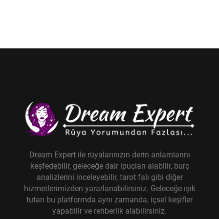
Dream Expert ile rüyalarınızın derin anlamlarını
keşfedebilir, geleceğe dair ipuçları alabilir, burç
analizlerini inceleyebilir, tarot falı gibi diğer
hizmetlerimizden yararlanabilirsiniz. Geleceğe ışık
tutan bu platformda aynı zamanda, içsel keşifler
yapabilir ve rehberlik alabilirsiniz.