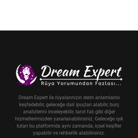
Dream Expert ile rüyalarınızın derin anlamlarını
keşfedebilir, geleceğe dair ipuçları alabilir, burç
analizlerini inceleyebilir, tarot falı gibi diğer
hizmetlerimizden yararlanabilirsiniz. Geleceğe ışık
tutan bu platformda aynı zamanda, içsel keşifler
yapabilir ve rehberlik alabilirsiniz.