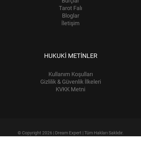
Burçlar
Tarot Falı
Bloglar
İletişim
HUKUKI METINLER
Kullanım Koşulları
Gizlilik & Güvenlik İlkeleri
KVKK Metni
© Copyright 2026 | Dream Expert | Tüm Hakları Saklıdır.