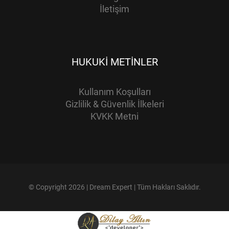
İletişim
HUKUKI METINLER
Kullanım Koşulları
Gizlilik & Güvenlik İlkeleri
KVKK Metni
© Copyright 2026 | Dream Expert | Tüm Hakları Saklıdır.