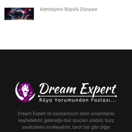
Astrolojinin Büyülü Dünyası
Dream Expert ile rüyalarınızın derin anlamlarını
keşfedebilir, geleceğe dair ipuçları alabilir, burç
analizlerini inceleyebilir, tarot falı gibi diğer